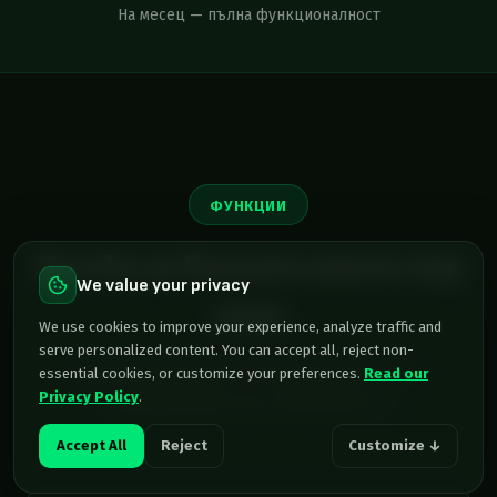
На месец — пълна функционалност
ФУНКЦИИ
Всичко за вашите имоти под
We value your privacy
наем
We use cookies to improve your experience, analyze traffic and
serve personalized content. You can accept all, reject non-
Автоматизирайте управлението от
essential cookies, or customize your preferences.
Read our
Privacy Policy
.
резервацията до напускането.
Accept All
Reject
Customize ↓