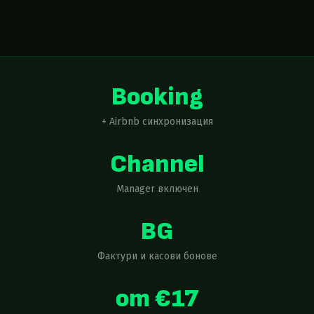
Booking
+ Airbnb синхронизация
Channel
Manager включен
BG
Фактури и касови бонове
от €17