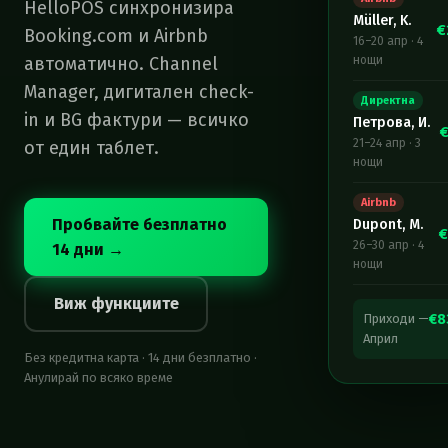
HelloPOS синхронизира
Müller, K.
€
Booking.com и Airbnb
16–20 апр
·
4
автоматично. Channel
нощи
Manager, дигитален check-
Директна
in и BG фактури — всичко
Петрова, И.
21–24 апр
·
3
от един таблет.
нощи
Airbnb
Пробвайте безплатно
Dupont, M.
€
26–30 апр
·
4
14 дни →
нощи
Виж функциите
Приходи —
€8
Април
Без кредитна карта · 14 дни безплатно ·
Анулирай по всяко време