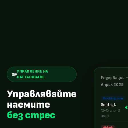
УПРАВЛЕНИЕ НА
🏡
НАСТАНЯВАНЕ
Резервации 
Април 2025
Управлявайте
Booking.com
наемите
Smith, J.
€
12–15 апр
·
3
без стрес
нощи
Airbnb