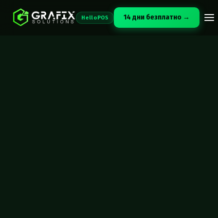
14 дни безплатно →
HelloPOS